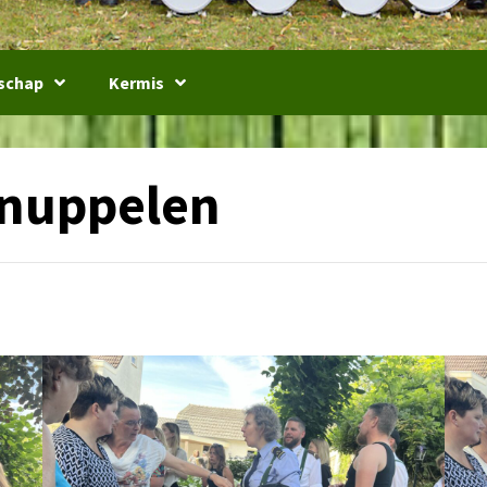
schap
Kermis
knuppelen