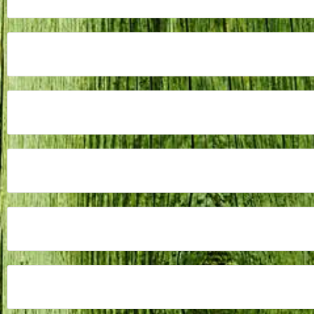
Tim van der Velden nieuwe koning ”De E
Bijzondere momenten tijdens koffietafe
”De Eendracht” vlag; te koop bij Peters 
Resultaten Kringdag de Achterhoek Net
Terugblik jeugdkamp 2026