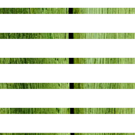
endracht” Ulft
l
Interieur!
terden