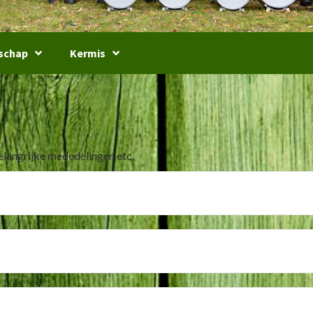
schap
Kermis
elangrijke mededelingen etc.
 Eendracht” Ulft
De Eendracht” Ulft