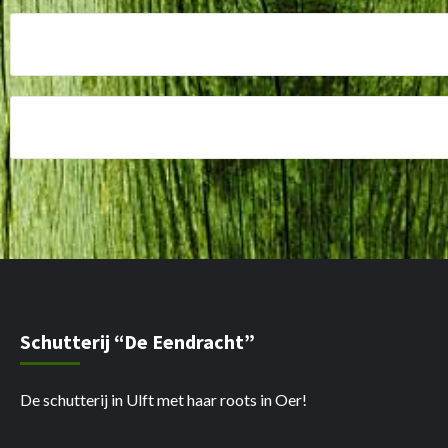
Oerse Kermis 2026, het aftellen kan beg
Resultaten Kringdag de Liemers Zevena
Schutterij “De Eendracht”
De schutterij in Ulft met haar roots in Oer!