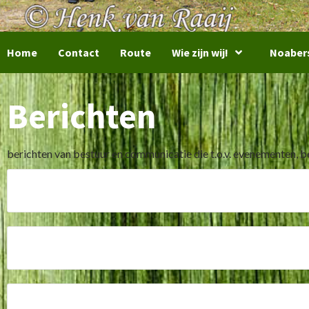
Home
Contact
Route
Wie zijn wij!
Noaber
Berichten
berichten van bestuur en communicatie die t.o.v. evenementen, b
Dankwoord Oerse Kermis 2026
Lizz Holleman nieuwe jeugdkoningin ”De
Jodi Huntink nieuwe Knuppelkoningin ”