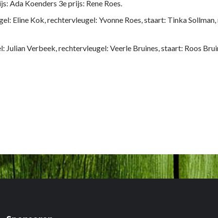
ijs: Ada Koenders 3e prijs: Rene Roes.
ugel: Eline Kok, rechtervleugel: Yvonne Roes, staart: Tinka So
el: Julian Verbeek, rechtervleugel: Veerle Bruines, staart: Roos
n ”De Eendracht” Ulft
Uitslagen