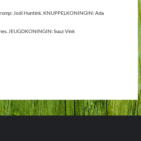
llman, romp: Jodi Huntink. KNUPPELKONINGIN: Ada
 Bruines. JEUGDKONINGIN: Suuz Vink
Next
 Federatieve schuttersdag in Silvolde