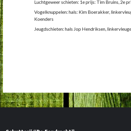
Luchtgeweer schieten: 1e prijs: Tim Bruins, 2e pr
Vogelknuppelen: hals: Kim Boerakker, linkervle
Koenders
Jeugdschieten: hals Jop Hendriksen, linkervleug
Continue
Previous
Ada Koenders nieuwe knuppelkoningi
Reading