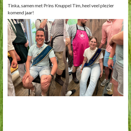
Tinka, samen met Prins Knuppel Tim, heel veel plezier
komend jaar!
Continue
Previous
Silke Vos nieuwe jeugdkoningin ”De
Reading
Eendracht” Ulft