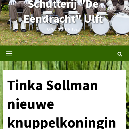
Schutterij "De
Eendracht" Ulft
OPGERICHT IN 1920
Primair
menu
Tinka Sollman
nieuwe
knuppelkoningin