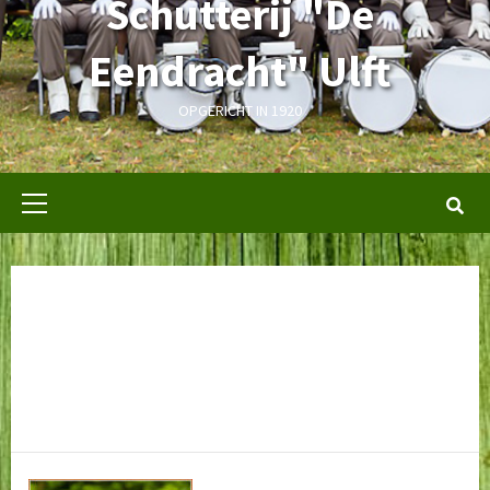
Schutterij "De
Eendracht" Ulft
OPGERICHT IN 1920
Primair
menu
Tonnie Kock:
Gebouwbeheerder