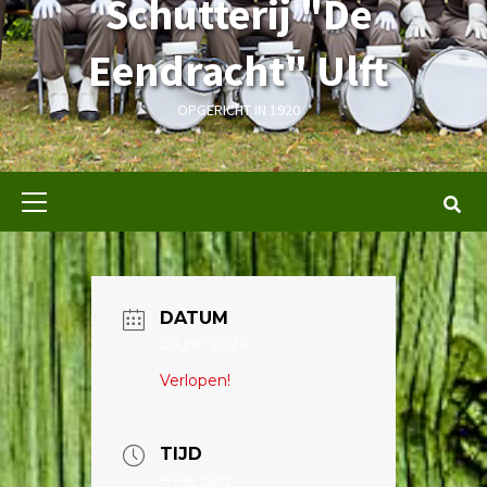
Schutterij "De
Eendracht" Ulft
OPGERICHT IN 1920
Primair
menu
DATUM
28 jun 2026
Verlopen!
TIJD
Hele dag