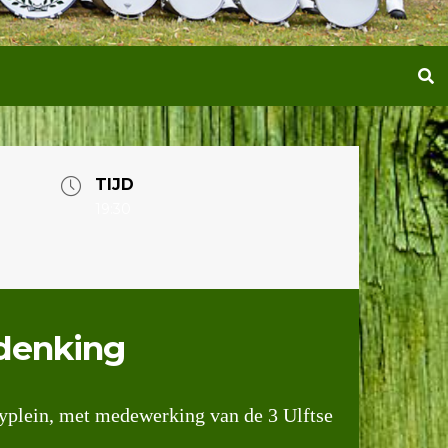
TIJD
19:30
denking
dyplein, met medewerking van de 3 Ulftse