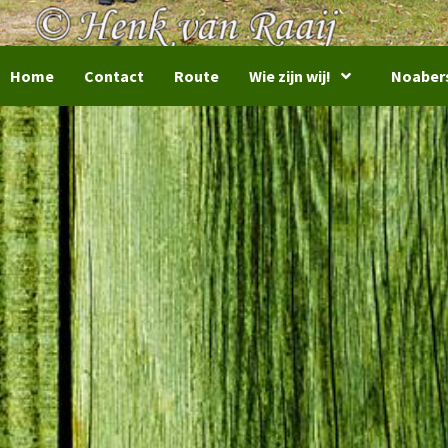
Home
Contact
Route
Wie zijn wij!
Noaber