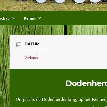
schap
Kermis
DATUM
04 mei 2026
Verlopen!
Dodenher
Dit jaar is de Dodenherdenking, op het Kenne